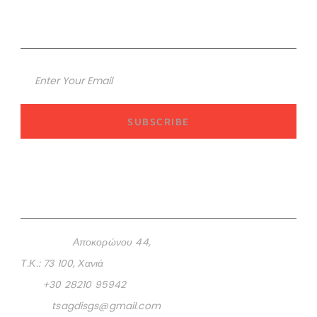
News Letter Εγγραφή
Επικοινωνία
Διεύθυνση:
Αποκορώνου 44,
Τ.Κ.: 73 100, Χανιά
Τηλ:
+30 28210 95942
Email:
tsagdisgs@gmail.com