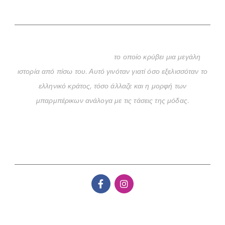
Φιλοσοφία
Όταν ακούς τη λέξη ‘μπαρμπέρικο’, συνήθως σου έρχεται στο
μυαλό κάτι καθαρά ανδρικό
το οποίο κρύβει μια μεγάλη
ιστορία από πίσω του. Αυτό γινόταν γιατί όσο εξελισσόταν το
ελληνικό κράτος, τόσο άλλαζε και η μορφή των
μπαρμπέρικων ανάλογα με τις τάσεις της μόδας.
Follow us